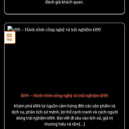
kl99
là một trong những thương hiệu cá cược trực tuyến
đánh giá khách quan.
được nhiều người chơi tại Việt Nam lựa chọn nhờ giao diện
thân thiện, tỷ lệ kèo cạnh tranh và kho game đa dạng. Mỗi
người chơi chỉ được phép sở hữu một tài khoản duy nhất
theo đúng chính sách của nhà cái tại
.
02
Th3
Tài khoản KL99 không chỉ dùng để đăng nhập, mà còn là
“chìa khóa” quản lý toàn bộ số dư, lịch sử cược, chương
trình khuyến mãi và thông tin rút – nạp tiền. Do đó, việc
lay
lai mat khau
đúng cách, bảo mật cao là cực kỳ quan trọng
để tránh rủi ro bị đánh cắp dữ liệu hoặc mất tiền.
1.1. Cấu trúc bảo mật tài khoản KL99
Tên đăng nhập duy nhất cho từng thành viên.
kl99 – Hành trình công nghệ và trải nghiệm kl99
Mật khẩu do người chơi tự đặt, có thể thay đổi bất kỳ lúc
Khám phá kl99 từ nguồn cảm hứng đến các sản phẩm và
nào.
dịch vụ, phân tích sứ mệnh, lợi thế cạnh tranh và cách người
dùng trải nghiệm kl99. Bài viết đi sâu vào lịch sử, giá trị
Thông tin xác thực bổ sung: số điện thoại, email, đôi khi là
thương hiệu và tầm[...]