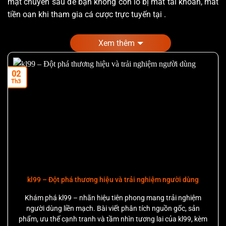
mật chuyên sâu để bạn không còn lo bị mất tài khoản, mất
tiền oan khi tham gia cá cược trực tuyến tại
.
📑 Mục Lục Bài Viết
Xem thêm
KL99 Là Gì? Vì Sao Tài Khoản Quan Trọng?
Những Nguyên Nhân Hay Khiến Bạn Quên Mật Khẩu KL99
02
Th3
Cách Lấy Lại Mật Khẩu KL99 Ngay Trên Website
Xử Lý Khi Mất Số Điện Thoại Hoặc Email Đăng Ký
Hướng Dẫn Đổi Mật Khẩu KL99 Định Kỳ
Mẹo Bảo Mật Tài Khoản KL99 Như Chuyên Gia
Câu Hỏi Thường Gặp Khi Lay Lai Mat Khau KL99
Kết Luận
kl99 – Đột phá thương hiệu và trải nghiệm người dùng
1. Tổng Quan Về KL99 & Tầm Quan Trọng Của
Khám phá kl99 – nhãn hiệu tiên phong mang trải nghiệm
người dùng liền mạch. Bài viết phân tích nguồn gốc, sản
Tài Khoản
phẩm, ưu thế cạnh tranh và tầm nhìn tương lai của kl99, kèm