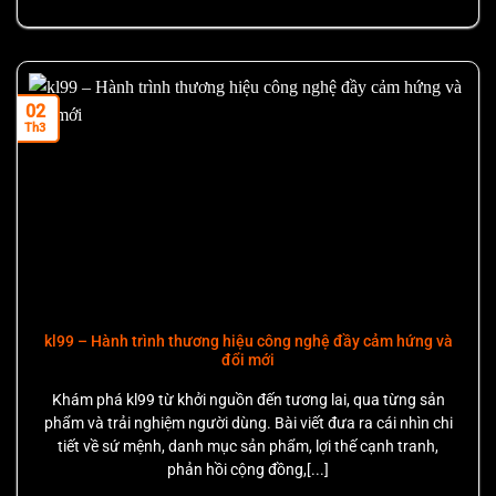
câu hỏi bảo mật.
Lịch sử đăng nhập và các phiên hoạt động được hệ thống
ghi lại để phát hiện truy cập lạ.
02
Hiểu rõ cấu trúc này sẽ giúp bạn thực hiện thao tác lấy lại
Th3
mật khẩu chính xác và nhanh chóng hơn.
2. Những Nguyên Nhân Thường Gặp Khi Quên
Mật Khẩu KL99
Nắm được lý do khiến bạn phải liên tục
lay lai mat khau
sẽ
giúp hạn chế tình trạng quên mật khẩu trong tương lai. Một
số nguyên nhân phổ biến gồm:
kl99 – Hành trình thương hiệu công nghệ đầy cảm hứng và
đổi mới
2.1. Dùng quá nhiều tài khoản ở nhiều nhà cái
Khám phá kl99 từ khởi nguồn đến tương lai, qua từng sản
Nhiều người chơi cùng lúc tại nhiều thương hiệu khác nhau
phẩm và trải nghiệm người dùng. Bài viết đưa ra cái nhìn chi
ngoài
kl99
, dẫn đến việc đặt quá nhiều mật khẩu, dễ nhầm
tiết về sứ mệnh, danh mục sản phẩm, lợi thế cạnh tranh,
lẫn hoặc quên hẳn. Đặc biệt khi bạn dùng một mẫu mật
phản hồi cộng đồng,[...]
khẩu tương tự nhau nhưng thay đổi đôi chút, khả năng