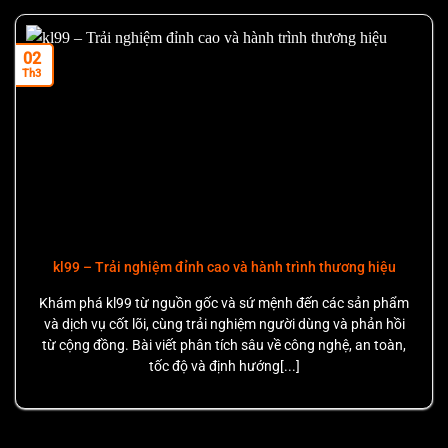
link đổi mật khẩu).
3.2. Các bước lay lai mat khau KL99 trên giao diện web
02
Th3
Dưới đây là quy trình chi tiết từng bước để bạn dễ dàng
thao tác, kể cả lần đầu tiên.
Bước 1: Truy cập đúng trang chủ KL99
Mở trình duyệt và truy cập vào đường dẫn chính thức của
nhà cái được cung cấp tại
. Luôn kiểm tra kỹ tên miền,
tránh nhấp vào các link lạ từ mạng xã hội hoặc tin nhắn
không rõ nguồn gốc.
kl99 – Trải nghiệm đỉnh cao và hành trình thương hiệu
Bước 2: Chọn chức năng "Quên mật khẩu" / "Lấy lại mật
Khám phá kl99 từ nguồn gốc và sứ mệnh đến các sản phẩm
và dịch vụ cốt lõi, cùng trải nghiệm người dùng và phản hồi
khẩu"
từ cộng đồng. Bài viết phân tích sâu về công nghệ, an toàn,
Tại góc trên bên phải giao diện đăng nhập, bạn sẽ thấy ô
tốc độ và định hướng[...]
nhập tên đăng nhập và mật khẩu. Ngay bên dưới thường
có đường dẫn
"Quên mật khẩu"
hoặc
"Lấy lại mật khẩu"
.
Nhấn vào đó để mở form hỗ trợ.