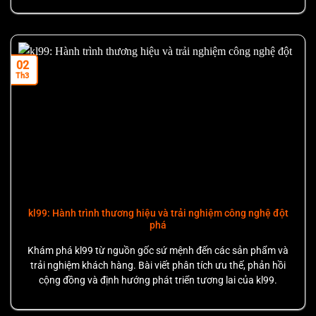
điều khoản.
Bạn nhận và sử dụng bất kỳ chương trình thưởng, khuyến
mãi hay ưu đãi nào từ
.
02
Th3
Do đó, lời khuyên cho mọi tân binh là: hãy dành ít nhất 10–
15 phút đọc kỹ nội dung dieu khoan dieu kien tổng quát và
chính sách khuyến mãi trước khi bắt đầu nạp tiền.
1.2. Phạm vi áp dụng của điều khoản KL99
Điều khoản tại KL99 bao phủ toàn bộ sản phẩm cá cược,
bao gồm nhưng không giới hạn:
kl99: Hành trình thương hiệu và trải nghiệm công nghệ đột
phá
Thể thao, eSports, thể thao ảo
Khám phá kl99 từ nguồn gốc sứ mệnh đến các sản phẩm và
Casino trực tuyến, live casino
trải nghiệm khách hàng. Bài viết phân tích ưu thế, phản hồi
Slot game, bắn cá, game bài đổi thưởng
cộng đồng và định hướng phát triển tương lai của kl99.
Xổ số, keno, trò chơi nhanh