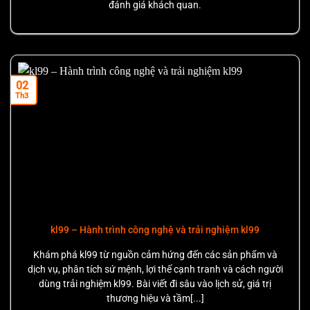
Vi phạm điều khoản, tạm khóa và chấm dứt tài khoản
đánh giá khách quan.
Hướng dẫn cách đọc và áp dụng điều khoản KL99 hiệu
quả
Kết luận: Vì sao nên đọc kỹ điều khoản điều kiện KL99?
02
Th3
1. Tổng quan về điều khoản và điều kiện tại
KL99
KL99
là thương hiệu cá cược trực tuyến hoạt động theo mô
hình nhà cái quốc tế, vì vậy toàn bộ dịch vụ, sản phẩm trò
chơi, chương trình khuyến mãi đều được ràng buộc bởi hệ
thống
dieu khoan dieu kien
rõ ràng. Đây là “hợp đồng điện
tử” giữa
và người chơi, có giá trị áp dụng ngay khi bạn
nhấn nút đăng ký hoặc tham gia đặt cược trên hệ thống.
kl99 – Hành trình công nghệ và trải nghiệm kl99
Khám phá kl99 từ nguồn cảm hứng đến các sản phẩm và
Điều khoản được xây dựng nhằm ba mục tiêu chính:
dịch vụ, phân tích sứ mệnh, lợi thế cạnh tranh và cách người
dùng trải nghiệm kl99. Bài viết đi sâu vào lịch sử, giá trị
Bảo vệ quyền lợi chính đáng của thành viên KL99 trong
thương hiệu và tầm[...]
mọi giao dịch.