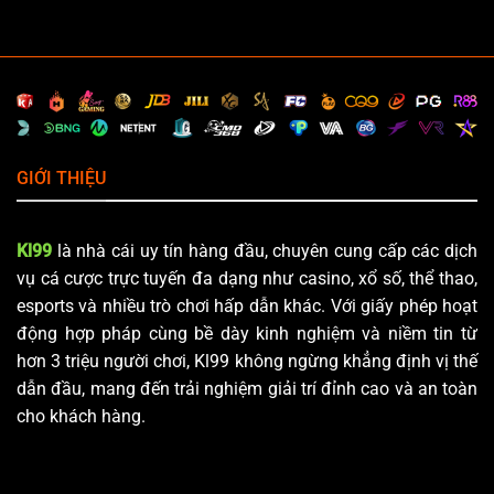
như:
Tên đăng nhập (không chứa từ ngữ nhạy cảm, thương hiệu
khác)
Mật khẩu, câu hỏi bảo mật
Số điện thoại, email, thông tin liên lạc
GIỚI THIỆU
Bạn chịu trách nhiệm hoàn toàn với:
Kl99
là nhà cái uy tín hàng đầu, chuyên cung cấp các dịch
Việc bảo mật mật khẩu, không chia sẻ cho người khác.
vụ cá cược trực tuyến đa dạng như casino, xổ số, thể thao,
esports và nhiều trò chơi hấp dẫn khác. Với giấy phép hoạt
Mọi hoạt động đăng nhập, cược, nạp rút phát sinh từ tài
động hợp pháp cùng bề dày kinh nghiệm và niềm tin từ
khoản, dù do bạn hay người được bạn cho mượn.
hơn 3 triệu người chơi, Kl99 không ngừng khẳng định vị thế
Thông báo ngay cho KL99 khi phát hiện truy cập trái phép
dẫn đầu, mang đến trải nghiệm giải trí đỉnh cao và an toàn
để được hỗ trợ khóa tạm thời.
cho khách hàng.
2.3. Các hành vi bị nghiêm cấm đối với tài khoản
Để bảo đảm môi trường công bằng, KL99 nghiêm cấm các