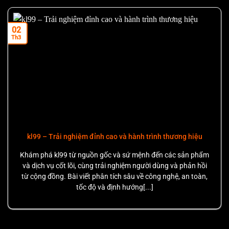
Độ tuổi pháp lý
: Tối thiểu 18 tuổi hoặc lớn hơn theo quy
định nơi bạn cư trú.
02
Năng lực hành vi dân sự đầy đủ
: Không trong tình trạng bị
Th3
hạn chế hoặc mất năng lực hành vi theo phán quyết pháp
luật.
Một người – một tài khoản
: Mỗi cá nhân chỉ được sở hữu
01 tài khoản KL99
trên toàn hệ thống
.
Thông tin chính chủ
: Họ tên, ngày sinh, số điện thoại,
email, tài khoản ngân hàng phải trùng khớp và thuộc về
chính bạn.
kl99 – Trải nghiệm đỉnh cao và hành trình thương hiệu
Khám phá kl99 từ nguồn gốc và sứ mệnh đến các sản phẩm
KL99 có quyền yêu cầu xác minh danh tính (KYC) bất cứ
và dịch vụ cốt lõi, cùng trải nghiệm người dùng và phản hồi
lúc nào, đặc biệt trước khi xử lý các lệnh rút tiền lớn hoặc
từ cộng đồng. Bài viết phân tích sâu về công nghệ, an toàn,
có dấu hiệu bất thường.
tốc độ và định hướng[...]
2.2. Thông tin đăng ký và trách nhiệm bảo mật
Khi đăng ký, bạn cần cung cấp các trường dữ liệu cơ bản