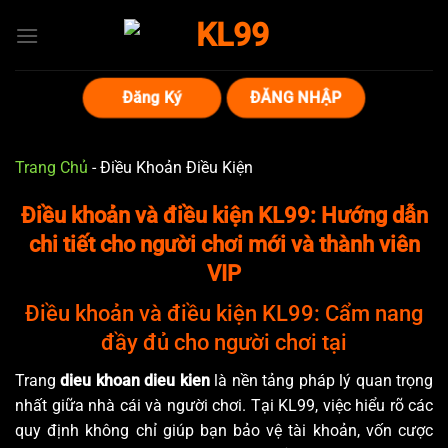
Bỏ
qua
nội
dung
Đăng Ký
ĐĂNG NHẬP
Trang Chủ
-
Điều Khoản Điều Kiện
Điều khoản và điều kiện KL99: Hướng dẫn
chi tiết cho người chơi mới và thành viên
VIP
Điều khoản và điều kiện KL99: Cẩm nang
đầy đủ cho người chơi tại
Trang
dieu khoan dieu kien
là nền tảng pháp lý quan trọng
nhất giữa nhà cái và người chơi. Tại KL99, việc hiểu rõ các
quy định không chỉ giúp bạn bảo vệ tài khoản, vốn cược